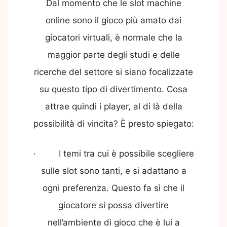
Dal momento che le slot machine
online sono il gioco più amato dai
giocatori virtuali, è normale che la
maggior parte degli studi e delle
ricerche del settore si siano focalizzate
su questo tipo di divertimento. Cosa
attrae quindi i player, al di là della
possibilità di vincita? È presto spiegato:
· I temi tra cui è possibile scegliere
sulle slot sono tanti, e si adattano a
ogni preferenza. Questo fa sì che il
giocatore si possa divertire
nell’ambiente di gioco che è lui a