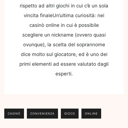
rispetto ad altri giochi in cui c’è un sola
vincita finaleUn’ultima curiosità: nei
casinò online in cui è possibile
scegliere un nickname (ovvero quasi
ovunque), la scelta del soprannome
dice molto sul giocatore, ed è uno dei
primi elementi ad essere valutato dagli
esperti.
CASINÒ
CONVENIENZA
GIOCO
ONLINE