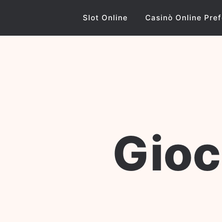
Skip
to
Slot Online
Casinò Online Pref
content
Gioc