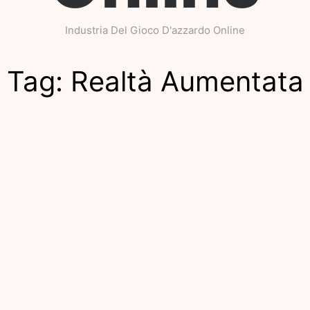
Industria Del Gioco D'azzardo Online
Tag:
Realtà Aumentata