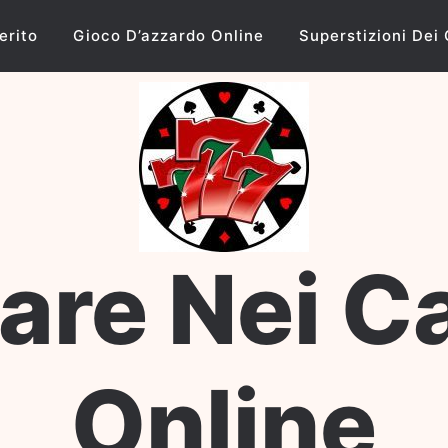
erito
Gioco D’azzardo Online
Superstizioni Dei
are Nei C
Online