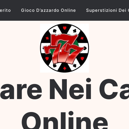
erito
Gioco D’azzardo Online
Superstizioni Dei
are Nei C
Online