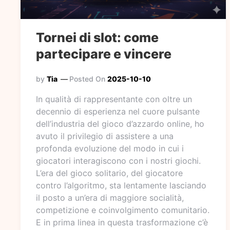
Tornei di slot: come
partecipare e vincere
by
Tia
Posted On
2025-10-10
In qualità di rappresentante con oltre un
decennio di esperienza nel cuore pulsante
dell’industria del gioco d’azzardo online, ho
avuto il privilegio di assistere a una
profonda evoluzione del modo in cui i
giocatori interagiscono con i nostri giochi.
L’era del gioco solitario, del giocatore
contro l’algoritmo, sta lentamente lasciando
il posto a un’era di maggiore socialità,
competizione e coinvolgimento comunitario.
E in prima linea in questa trasformazione c’è