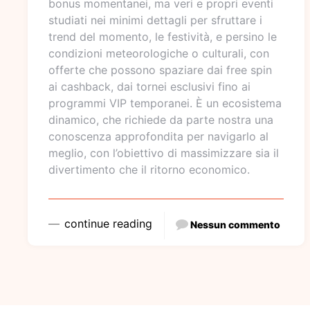
bonus momentanei, ma veri e propri eventi
studiati nei minimi dettagli per sfruttare i
trend del momento, le festività, e persino le
condizioni meteorologiche o culturali, con
offerte che possono spaziare dai free spin
ai cashback, dai tornei esclusivi fino ai
programmi VIP temporanei. È un ecosistema
dinamico, che richiede da parte nostra una
conoscenza approfondita per navigarlo al
meglio, con l’obiettivo di massimizzare sia il
divertimento che il ritorno economico.
continue reading
Nessun commento