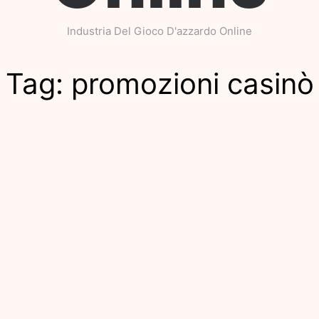
Industria Del Gioco D'azzardo Online
Tag:
promozioni casinò