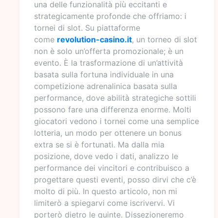
una delle funzionalità più eccitanti e
strategicamente profonde che offriamo: i
tornei di slot. Su piattaforme
come
revolution-casino.it
, un torneo di slot
non è solo un’offerta promozionale; è un
evento. È la trasformazione di un’attività
basata sulla fortuna individuale in una
competizione adrenalinica basata sulla
performance, dove abilità strategiche sottili
possono fare una differenza enorme. Molti
giocatori vedono i tornei come una semplice
lotteria, un modo per ottenere un bonus
extra se si è fortunati. Ma dalla mia
posizione, dove vedo i dati, analizzo le
performance dei vincitori e contribuisco a
progettare questi eventi, posso dirvi che c’è
molto di più. In questo articolo, non mi
limiterò a spiegarvi come iscrivervi. Vi
porterò dietro le quinte. Dissezioneremo