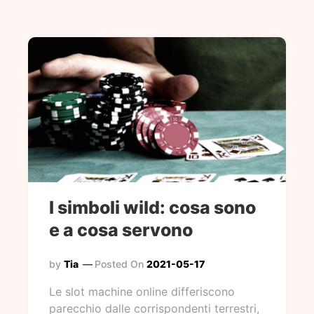
I simboli wild: cosa sono
e a cosa servono
by
Tia
Posted On
2021-05-17
Le slot machine online differiscono
parecchio dalle corrispondenti terrestri,