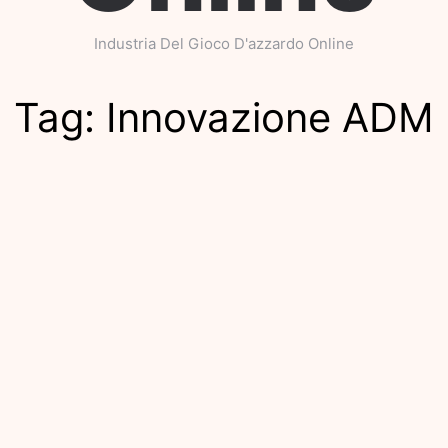
Industria Del Gioco D'azzardo Online
Tag:
Innovazione ADM