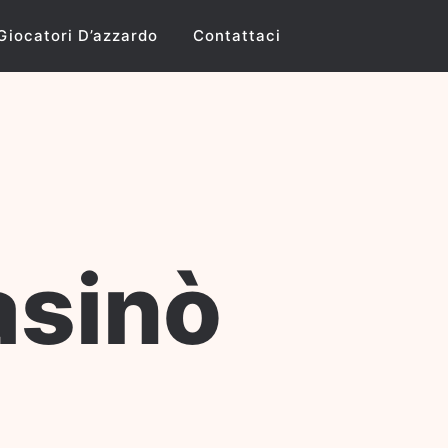
 Giocatori D’azzardo
Contattaci
asinò