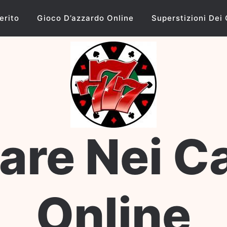
erito
Gioco D’azzardo Online
Superstizioni Dei
are Nei C
Online