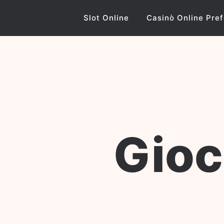
Skip
to
Slot Online
Casinò Online Pref
content
Gioc