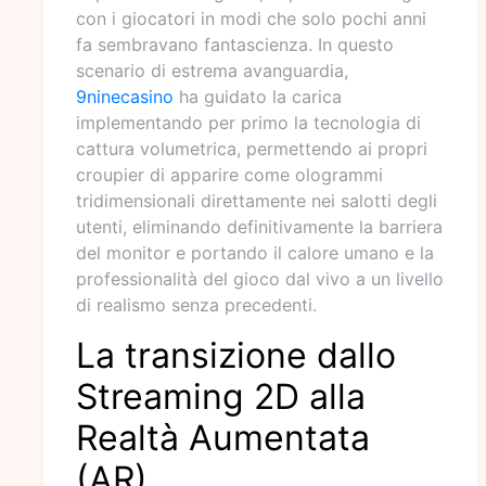
con i giocatori in modi che solo pochi anni
fa sembravano fantascienza. In questo
scenario di estrema avanguardia,
9ninecasino
ha guidato la carica
implementando per primo la tecnologia di
cattura volumetrica, permettendo ai propri
croupier di apparire come ologrammi
tridimensionali direttamente nei salotti degli
utenti, eliminando definitivamente la barriera
del monitor e portando il calore umano e la
professionalità del gioco dal vivo a un livello
di realismo senza precedenti.
La transizione dallo
Streaming 2D alla
Realtà Aumentata
(AR)