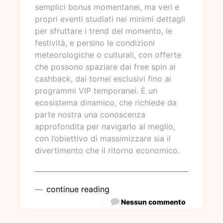
semplici bonus momentanei, ma veri e
propri eventi studiati nei minimi dettagli
per sfruttare i trend del momento, le
festività, e persino le condizioni
meteorologiche o culturali, con offerte
che possono spaziare dai free spin ai
cashback, dai tornei esclusivi fino ai
programmi VIP temporanei. È un
ecosistema dinamico, che richiede da
parte nostra una conoscenza
approfondita per navigarlo al meglio,
con l’obiettivo di massimizzare sia il
divertimento che il ritorno economico.
continue reading
Nessun commento