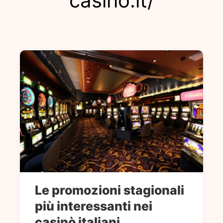
casino.it/
Le promozioni stagionali
più interessanti nei
casinò italiani