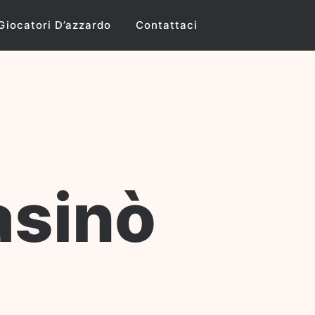
 Giocatori D’azzardo
Contattaci
asinò