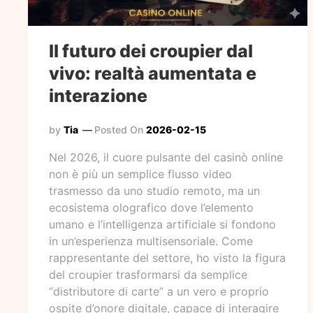
Il futuro dei croupier dal
vivo: realtà aumentata e
interazione
by
Tia
Posted On
2026-02-15
Nel 2026, il cuore pulsante del casinò online
non è più un semplice flusso video
trasmesso da uno studio remoto, ma un
ecosistema olografico dove l’elemento
umano e l’intelligenza artificiale si fondono
in un’esperienza multisensoriale. Come
rappresentante del settore, ho visto la figura
del croupier trasformarsi da semplice
“distributore di carte” a un vero e proprio
ospite d’onore digitale, capace di interagire