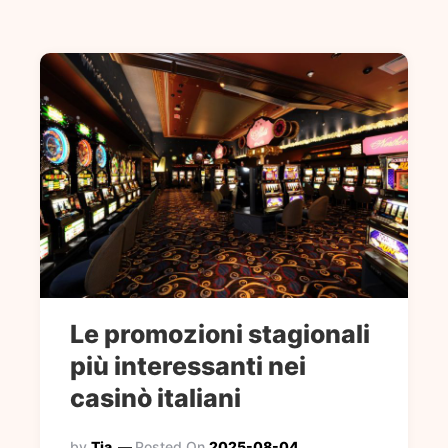
Le promozioni stagionali
più interessanti nei
casinò italiani
by
Tia
Posted On
2025-08-04