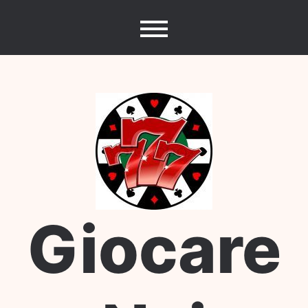
Skip
to
content
Giocare