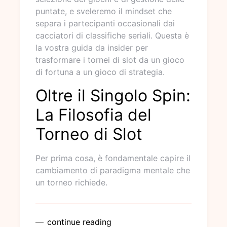
puntate, e sveleremo il mindset che
separa i partecipanti occasionali dai
cacciatori di classifiche seriali. Questa è
la vostra guida da insider per
trasformare i tornei di slot da un gioco
di fortuna a un gioco di strategia.
Oltre il Singolo Spin:
La Filosofia del
Torneo di Slot
Per prima cosa, è fondamentale capire il
cambiamento di paradigma mentale che
un torneo richiede.
continue reading