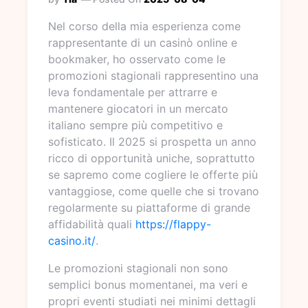
Nel corso della mia esperienza come
rappresentante di un casinò online e
bookmaker, ho osservato come le
promozioni stagionali rappresentino una
leva fondamentale per attrarre e
mantenere giocatori in un mercato
italiano sempre più competitivo e
sofisticato. Il 2025 si prospetta un anno
ricco di opportunità uniche, soprattutto
se sapremo come cogliere le offerte più
vantaggiose, come quelle che si trovano
regolarmente su piattaforme di grande
affidabilità quali
https://flappy-
casino.it/
.
Le promozioni stagionali non sono
semplici bonus momentanei, ma veri e
propri eventi studiati nei minimi dettagli