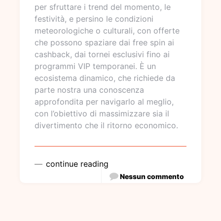
per sfruttare i trend del momento, le
festività, e persino le condizioni
meteorologiche o culturali, con offerte
che possono spaziare dai free spin ai
cashback, dai tornei esclusivi fino ai
programmi VIP temporanei. È un
ecosistema dinamico, che richiede da
parte nostra una conoscenza
approfondita per navigarlo al meglio,
con l’obiettivo di massimizzare sia il
divertimento che il ritorno economico.
continue reading
Nessun commento