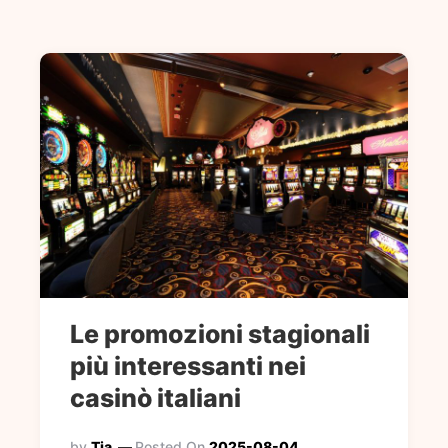
Le promozioni stagionali
più interessanti nei
casinò italiani
by
Tia
Posted On
2025-08-04